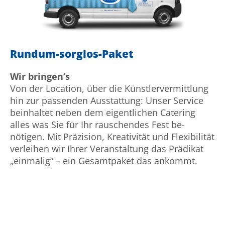
Rundum-sorglos-Paket
Wir bringen’s
Von der Location, über die Künst­ler­vermittlung
hin zur pas­senden Aus­stat­tung: Unser Service
be­in­haltet neben dem ei­gent­lichen Catering
alles was Sie für Ihr rau­schendes Fest be­
nötigen. Mit Prä­zision, Krea­tivität und Flexi­bilität
verleihen wir Ihrer Ver­an­staltung das Prädikat
„ein­malig“ – ein Gesamtpaket das ankommt.